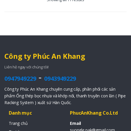
Công ty Phúc An Khang
Liên hệ ngay với chúng tôi!
-
0947949229
0943949229
Công ty Phúc An Khang chuyên cung cấp, phân phối các sản
phẩm Ống thép bọc nhựa và khớp nối, thanh truyền con lăn ( Pipe
Racking System ) xuất sứ Hàn Quốc.
Danh mục
PhucAnKhang Co.Ltd
Trang chủ
Email
suongle.pak@gmail.com