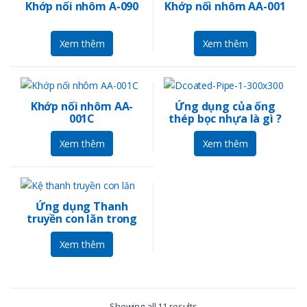
Khớp nối nhôm A-090
Khớp nối nhôm AA-001
Xem thêm
Xem thêm
Khớp nối nhôm AA-
Ứng dụng của ống
001C
thép bọc nhựa là gì ?
Xem thêm
Xem thêm
Ứng dụng Thanh
truyền con lăn trong
nhà xưởng như thế
nào ?
Xem thêm
Showing all 11 results