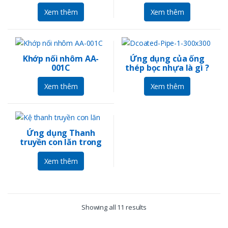
Xem thêm
Xem thêm
Khớp nối nhôm AA-
Ứng dụng của ống
001C
thép bọc nhựa là gì ?
Xem thêm
Xem thêm
Ứng dụng Thanh
truyền con lăn trong
nhà xưởng như thế
nào ?
Xem thêm
Showing all 11 results