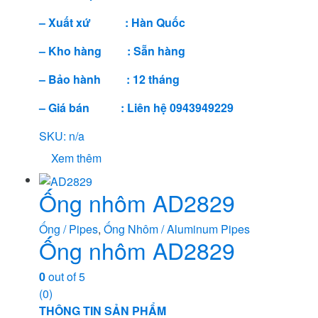
– Xuất xứ : Hàn Quốc
– Kho hàng : Sẵn hàng
– Bảo hành : 12 tháng
– Giá bán : Liên hệ 0943949229
SKU: n/a
Xem thêm
Ống nhôm AD2829
Ống / Pipes
,
Ống Nhôm / Aluminum Pipes
Ống nhôm AD2829
0
out of 5
(0)
THÔNG TIN SẢN PHẨM