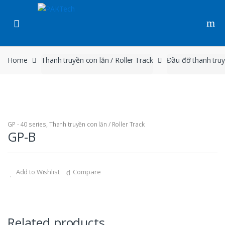
Skip to navigation
Skip to content
Home
Thanh truyền con lăn / Roller Track
Đầu đỡ thanh truy
GP - 40 series
,
Thanh truyền con lăn / Roller Track
GP-B
Add to Wishlist
Compare
Related products