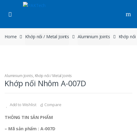
Skip to navigation
Skip to content
Home
Khớp nối / Metal Joints
Aluminium Joints
Khớp nố
Aluminium Joints
,
Khớp nối / Metal Joints
Khớp nối Nhôm A-007D
Add to Wishlist
Compare
THÔNG TIN SẢN PHẨM
– Mã sản phẩm : A-007D