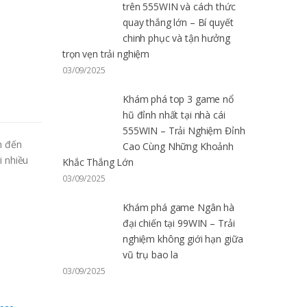
trên 555WIN và cách thức
quay thắng lớn – Bí quyết
chinh phục và tận hưởng
trọn vẹn trải nghiệm
03/09/2025
Khám phá top 3 game nổ
hũ đỉnh nhất tại nhà cái
555WIN – Trải Nghiệm Đỉnh
n đến
Cao Cùng Những Khoảnh
i nhiều
Khắc Thắng Lớn
03/09/2025
Khám phá game Ngân hà
đại chiến tại 99WIN – Trải
nghiệm không giới hạn giữa
vũ trụ bao la
03/09/2025