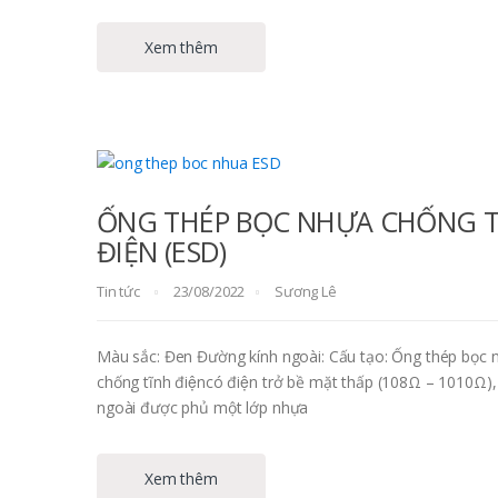
Xem thêm
ỐNG THÉP BỌC NHỰA CHỐNG T
ĐIỆN (ESD)
Tin tức
23/08/2022
Sương Lê
Màu sắc: Đen Đường kính ngoài: Cấu tạo: Ống thép bọc 
chống tĩnh điệncó điện trở bề mặt thấp (108Ω – 1010Ω)
ngoài được phủ một lớp nhựa
Xem thêm