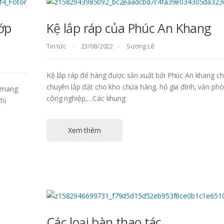
ớp
Kệ lắp ráp của Phúc An Khang
Tin tức
23/08/2022
Sương Lê
Kệ lắp ráp để hàng được sản xuất bởi Phúc An khang ch
chuyên lắp đặt cho kho chứa hàng, hộ gia đình, văn phò
E mang
công nghiệp,…Các khung
thị
Xem thêm
Các loại bàn thao tác