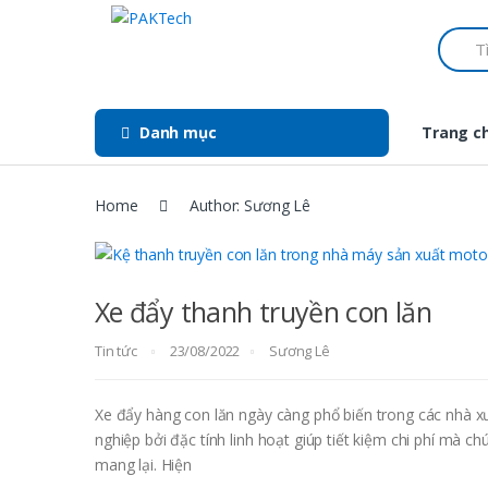
Skip to navigation
Skip to content
S
e
a
r
c
Danh mục
Trang c
h
f
o
r
Home
Author: Sương Lê
:
Xe đẩy thanh truyền con lăn
Tin tức
23/08/2022
Sương Lê
Xe đẩy hàng con lăn ngày càng phổ biến trong các nhà x
nghiệp bởi đặc tính linh hoạt giúp tiết kiệm chi phí mà ch
mang lại. Hiện