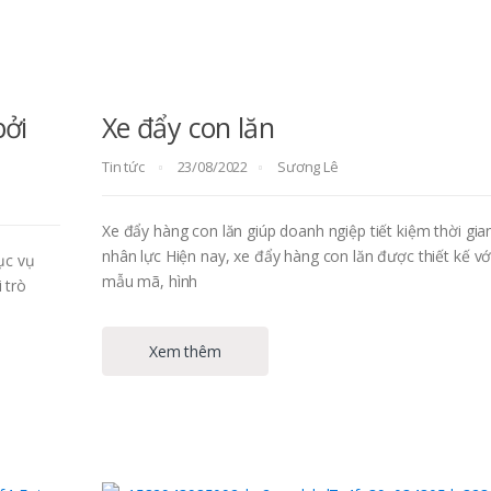
bởi
Xe đẩy con lăn
Tin tức
23/08/2022
Sương Lê
Xe đẩy hàng con lăn giúp doanh ngiệp tiết kiệm thời gia
nhân lực Hiện nay, xe đẩy hàng con lăn được thiết kế vớ
ục vụ
mẫu mã, hình
 trò
Xem thêm