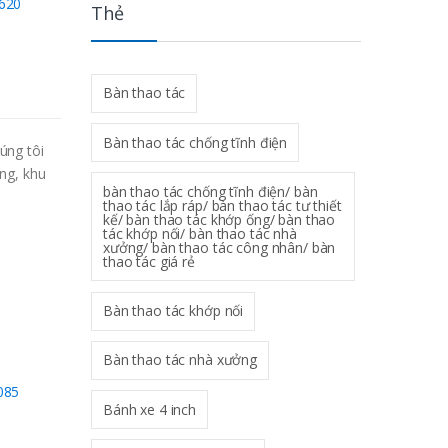
Thẻ
Bàn thao tác
Bàn thao tác chống tĩnh điện
úng tôi
ng, khu
bàn thao tác chống tĩnh điện/ bàn
thao tác lắp ráp/ bàn thao tác tư thiết
kế/ bàn thao tác khớp ống/ bàn thao
tác khớp nối/ bàn thao tác nhà
xưởng/ bàn thao tác công nhân/ bàn
thao tác giá rẻ
Bàn thao tác khớp nối
Bàn thao tác nhà xưởng
Bánh xe 4 inch