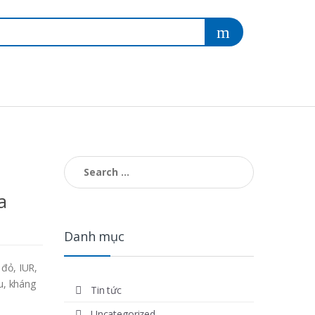
Search for:
a
Danh mục
 đỏ, IUR,
u, kháng
Tin tức
Uncategorized