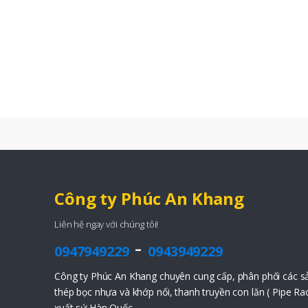
Công ty Phúc An Khang
Liên hệ ngay với chúng tôi!
-
0947949229
0943949229
Công ty Phúc An Khang chuyên cung cấp, phân phối các 
thép bọc nhựa và khớp nối, thanh truyền con lăn ( Pipe Ra
xuất sứ Hàn Quốc.