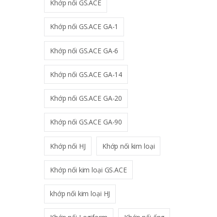
Khớp nối GS.ACE
Khớp nối GS.ACE GA-1
Khớp nối GS.ACE GA-6
Khớp nối GS.ACE GA-14
Khớp nối GS.ACE GA-20
Khớp nối GS.ACE GA-90
Khớp nối HJ
Khớp nối kim loại
Khớp nối kim loại GS.ACE
khớp nối kim loại HJ