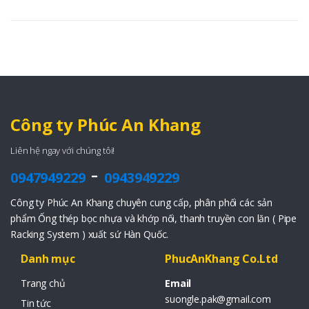
Công ty Phúc An Khang
Liên hệ ngay với chúng tôi!
-
0947949229
0943949229
Công ty Phúc An Khang chuyên cung cấp, phân phối các sản
phẩm Ống thép bọc nhựa và khớp nối, thanh truyền con lăn ( Pipe
Racking System ) xuất sứ Hàn Quốc.
Danh mục
PhucAnKhang Co.Ltd
Trang chủ
Email
suongle.pak@gmail.com
Tin tức